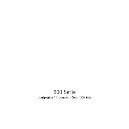
800 Serie
Startpagina /
Producten
Sets
/
/ 800 Serie